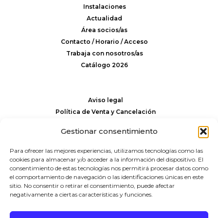
Instalaciones
Actualidad
Área socios/as
Contacto / Horario / Acceso
Trabaja con nosotros/as
Catálogo 2026
Aviso legal
Política de Venta y Cancelación
Política de privacidad y cookies
Gestionar consentimiento
Para ofrecer las mejores experiencias, utilizamos tecnologías como las
Pº Eduardo Chillida 9
cookies para almacenar y/o acceder a la información del dispositivo. El
20008 San Sebastián
consentimiento de estas tecnologías nos permitirá procesar datos como
943 21 59 81
(+34)
el comportamiento de navegación o las identificaciones únicas en este
rctss@rctss.com
sitio. No consentir o retirar el consentimiento, puede afectar
negativamente a ciertas características y funciones.