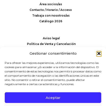
Área socios/as
Contacto / Horario / Acceso
Trabaja con nosotros/as
Catálogo 2026
Aviso legal
Política de Venta y Cancelación
Política de privacidad y cookies
Gestionar consentimiento
Para ofrecer las mejores experiencias, utilizamos tecnologías como las
Pº Eduardo Chillida 9
cookies para almacenar y/o acceder a la información del dispositivo. El
20008 San Sebastián
consentimiento de estas tecnologías nos permitirá procesar datos como
943 21 59 81
(+34)
el comportamiento de navegación o las identificaciones únicas en este
rctss@rctss.com
sitio. No consentir o retirar el consentimiento, puede afectar
negativamente a ciertas características y funciones.
Aceptar